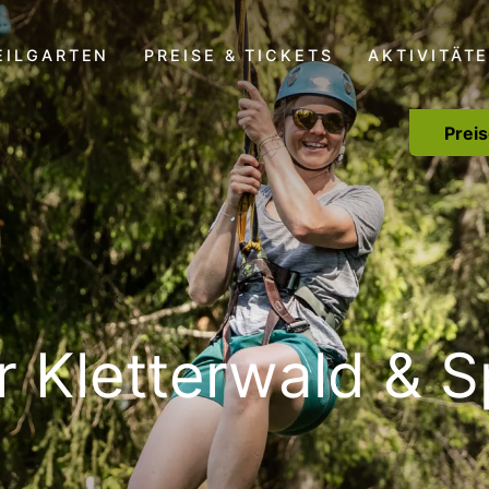
EILGARTEN
PREISE & TICKETS
AKTIVITÄT
Preis
r Kletterwald & S