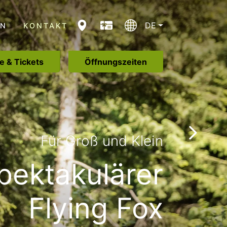
DE
EN
KONTAKT
CURRENT LANGUAGE: D
e & Tickets
Öffnungszeiten
Für Groß und Klein
pektakulärer
Flying Fox